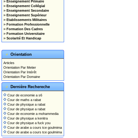
»
Enseignement Primaire
»
Enseignement Collégial
»
Enseignement Secondaire
»
Enseignement Supérieur
»
Etablissements Militaires
»
Formation Professionnelle
»
Formation Des Cadres
»
Formation Universitaire
»
Scolarité Et Handicap
Orientation
Articles
Orientation Par Metier
Orientation Par Intérêt
Orientation Par Domaine
Dernière Rechereche
Cour de economie a s6
Cour de maths a rabat
Cour de physique a rabat
Cour de physique a rabat
Cour de economie a mohammedia
Cour de physique a kenitra
Cour de physique a fuck you
Cour de arabe a cours tce goulmima
Cour de arabe a cours tce goulmima