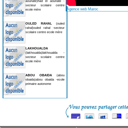
aounate)had el aounate -
secteur scolaire centre
Agence web Maroc
ecole mère
OULED RAHAL
(ouled
rahal)ouled rahal -secteur
scolaire centre ecole mère
LAKHOUALDA
(lakhoualda)lakhoualda -
secteur scolaire centre
ecole mère
ABOU OBAIDA
(abou
obaida)abou obaida -ecole
primaire autonome