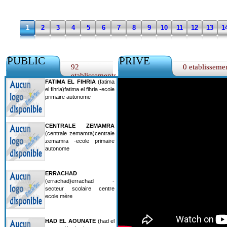
1
2
3
4
5
6
7
8
9
10
11
12
13
1
PUBLIC
PRIVE
92
0 etablisseme
etablissements
FATIMA EL FIHRIA
(fatima
el fihria)fatima el fihria -ecole
primaire autonome
CENTRALE ZEMAMRA
(centrale zemamra)centrale
zemamra -ecole primaire
autonome
ERRACHAD
(errachad)errachad -
secteur scolaire centre
ecole mère
HAD EL AOUNATE
(had el