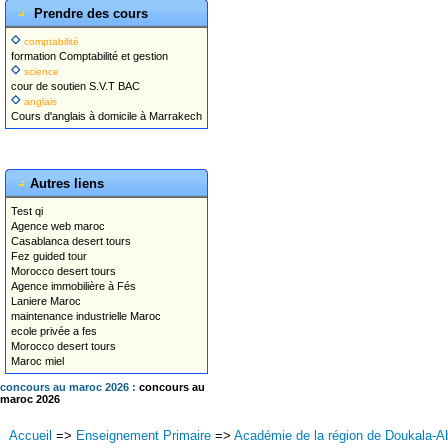
Prendre des cours
comptabilité
formation Comptabilité et gestion
science
cour de soutien S.V.T BAC
anglais
Cours d'anglais à domicile à Marrakech
Autres liens
Test qi
Agence web maroc
Casablanca desert tours
Fez guided tour
Morocco desert tours
Agence immobilière à Fés
Laniere Maroc
maintenance industrielle Maroc
ecole privée a fes
Morocco desert tours
Maroc miel
concours au maroc 2026 :
concours au
maroc 2026
Accueil
=>
Enseignement Primaire
=>
Académie de la région de Doukala-A