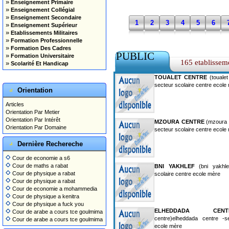
»
Enseignement Primaire
»
Enseignement Collégial
»
Enseignement Secondaire
1
2
3
4
5
6
»
Enseignement Supérieur
»
Etablissements Militaires
»
Formation Professionnelle
»
Formation Des Cadres
PUBLIC
»
Formation Universitaire
165 etablissem
»
Scolarité Et Handicap
TOUALET CENTRE
(toualet
secteur scolaire centre ecole
Orientation
Articles
Orientation Par Metier
Orientation Par Intérêt
MZOURA CENTRE
(mzoura 
Orientation Par Domaine
secteur scolaire centre ecole
Dernière Rechereche
Cour de economie a s6
Cour de maths a rabat
BNI YAKHLEF
(bni yakhlef
Cour de physique a rabat
scolaire centre ecole mère
Cour de physique a rabat
Cour de economie a mohammedia
Cour de physique a kenitra
Cour de physique a fuck you
ELHEDDADA CENT
Cour de arabe a cours tce goulmima
centre)elheddada centre -s
Cour de arabe a cours tce goulmima
ecole mère