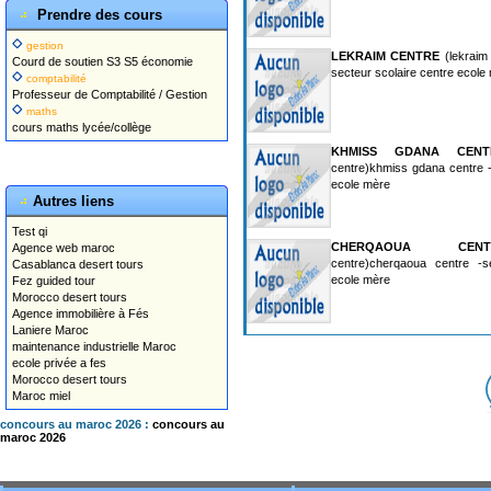
Prendre des cours
gestion
LEKRAIM CENTRE
(lekraim 
Courd de soutien S3 S5 économie
secteur scolaire centre ecole
comptabilité
Professeur de Comptabilité / Gestion
maths
cours maths lycée/collège
KHMISS GDANA CENT
centre)khmiss gdana centre -
ecole mère
Autres liens
Test qi
CHERQAOUA CENT
Agence web maroc
centre)cherqaoua centre -s
Casablanca desert tours
ecole mère
Fez guided tour
Morocco desert tours
Agence immobilière à Fés
Laniere Maroc
maintenance industrielle Maroc
ecole privée a fes
Morocco desert tours
Maroc miel
concours au maroc 2026 :
concours au
maroc 2026