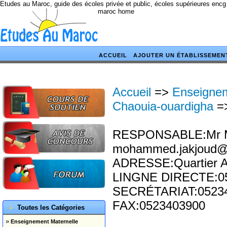
Etudes au Maroc, guide des écoles privée et public, écoles supérieures encg
maroc home
ACCUEIL
AJOUTER UN ÉTABLISSEMEN
Accueil
=>
Enseignem
Chaouia-ouardigha
=
RESPONSABLE:Mr M
mohammed.jakjoud
ADRESSE:Quartier Ad
LINGNE DIRECTE:0
SECRÉTARIAT:0523
FAX:0523403900
Toutes les Catégories
»
Enseignement Maternelle