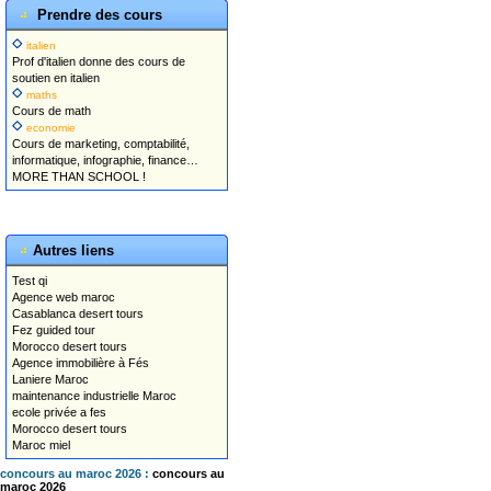
Prendre des cours
italien
Prof d'italien donne des cours de
soutien en italien
maths
Cours de math
economie
Cours de marketing, comptabilité,
informatique, infographie, finance…
MORE THAN SCHOOL !
Autres liens
Test qi
Agence web maroc
Casablanca desert tours
Fez guided tour
Morocco desert tours
Agence immobilière à Fés
Laniere Maroc
maintenance industrielle Maroc
ecole privée a fes
Morocco desert tours
Maroc miel
concours au maroc 2026 :
concours au
maroc 2026