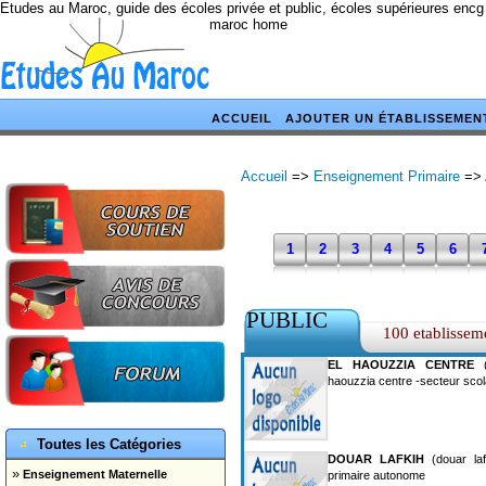
Etudes au Maroc, guide des écoles privée et public, écoles supérieures encg
maroc home
ACCUEIL
AJOUTER UN ÉTABLISSEMEN
Accueil
=>
Enseignement Primaire
=>
1
2
3
4
5
6
PUBLIC
100 etablissem
EL HAOUZZIA CENTRE
(
haouzzia centre -secteur scol
Toutes les Catégories
DOUAR LAFKIH
(douar laf
»
Enseignement Maternelle
primaire autonome