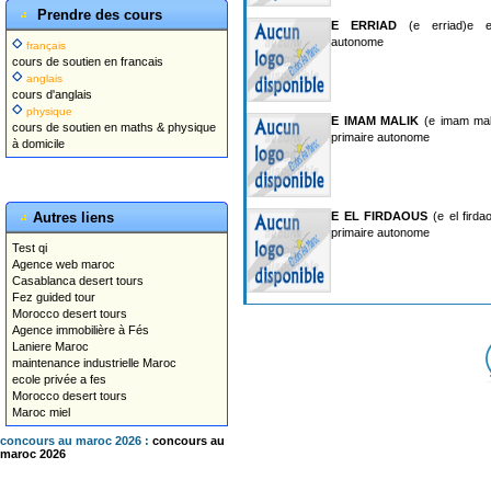
Prendre des cours
E ERRIAD
(e erriad)e er
autonome
français
cours de soutien en francais
anglais
cours d'anglais
physique
E IMAM MALIK
(e imam mali
cours de soutien en maths & physique
primaire autonome
à domicile
Autres liens
E EL FIRDAOUS
(e el firda
primaire autonome
Test qi
Agence web maroc
Casablanca desert tours
Fez guided tour
Morocco desert tours
Agence immobilière à Fés
Laniere Maroc
maintenance industrielle Maroc
ecole privée a fes
Morocco desert tours
Maroc miel
concours au maroc 2026 :
concours au
maroc 2026