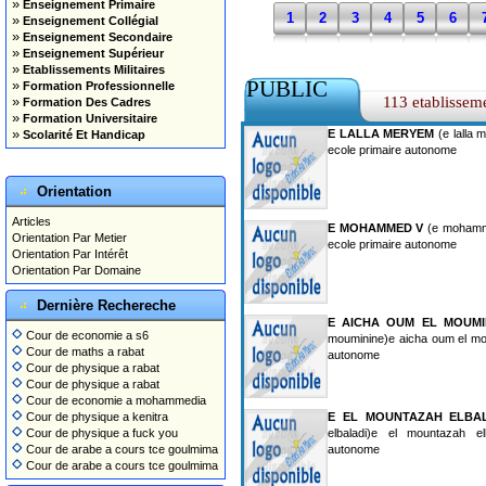
»
Enseignement Primaire
1
2
3
4
5
6
»
Enseignement Collégial
»
Enseignement Secondaire
»
Enseignement Supérieur
»
Etablissements Militaires
PUBLIC
»
Formation Professionnelle
»
113 etablissem
Formation Des Cadres
»
Formation Universitaire
»
E LALLA MERYEM
(e lalla 
Scolarité Et Handicap
ecole primaire autonome
Orientation
Articles
E MOHAMMED V
(e mohamm
Orientation Par Metier
ecole primaire autonome
Orientation Par Intérêt
Orientation Par Domaine
Dernière Rechereche
E AICHA OUM EL MOUMI
Cour de economie a s6
mouminine)e aicha oum el mou
Cour de maths a rabat
autonome
Cour de physique a rabat
Cour de physique a rabat
Cour de economie a mohammedia
Cour de physique a kenitra
E EL MOUNTAZAH ELBA
Cour de physique a fuck you
elbaladi)e el mountazah el
Cour de arabe a cours tce goulmima
autonome
Cour de arabe a cours tce goulmima