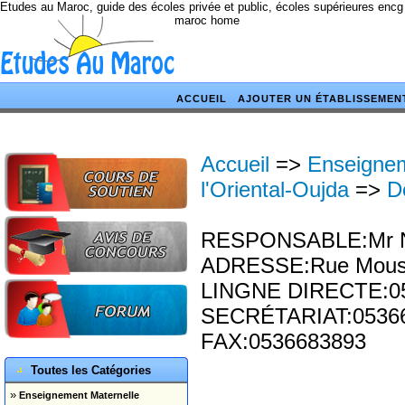
Etudes au Maroc, guide des écoles privée et public, écoles supérieures encg
maroc home
ACCUEIL
AJOUTER UN ÉTABLISSEMEN
Accueil
=>
Enseignem
l'Oriental-Oujda
=>
D
RESPONSABLE:Mr Naj
ADRESSE:Rue Moussa
LINGNE DIRECTE:0
SECRÉTARIAT:05366
FAX:0536683893
Toutes les Catégories
»
Enseignement Maternelle