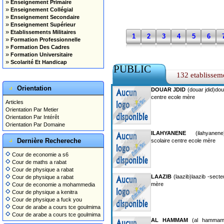
»
Enseignement Primaire
»
Enseignement Collégial
»
Enseignement Secondaire
»
Enseignement Supérieur
»
Etablissements Militaires
1
2
3
4
5
6
»
Formation Professionnelle
»
Formation Des Cadres
»
Formation Universitaire
»
Scolarité Et Handicap
PUBLIC
132 etablissem
Orientation
DOUAR JDID
(douar jdid)doua
centre ecole mère
Articles
Orientation Par Metier
Orientation Par Intérêt
Orientation Par Domaine
ILAHYANENE
(ilahyanene)
Dernière Rechereche
scolaire centre ecole mère
Cour de economie a s6
Cour de maths a rabat
Cour de physique a rabat
LAAZIB
(laazib)laazib -secte
Cour de physique a rabat
mère
Cour de economie a mohammedia
Cour de physique a kenitra
Cour de physique a fuck you
Cour de arabe a cours tce goulmima
Cour de arabe a cours tce goulmima
AL HAMMAM
(al hammam)