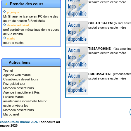
scolaire centre ecole mère
Prendre des cours
physique
Mr Ghaneme license en PC donne des
cours de soutien à Beni Mellal
OULAD SALEM
(oulad sale
dessin industriel
scolaire centre ecole mère
prof agrégé en mécanique donne cours
deSI a kenitra
maths
cours e maths
TISSAMGHINE
(tissamghine
scolaire centre ecole mère
Autres liens
Test qi
EMOUSSATEN
(emoussaten
Agence web maroc
scolaire centre ecole mère
Casablanca desert tours
Fez guided tour
Morocco desert tours
Agence immobilière à Fés
Laniere Maroc
maintenance industrielle Maroc
ecole privée a fes
Morocco desert tours
Maroc miel
concours au maroc 2026 :
concours au
maroc 2026