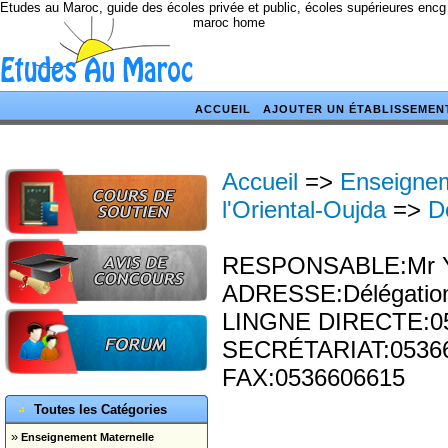
Etudes au Maroc, guide des écoles privée et public, écoles supérieures encg
maroc home
ACCUEIL
AJOUTER UN ÉTABLISSEMEN
Accueil
=>
Enseignem
l'Oriental-Oujda
=>
D
RESPONSABLE:Mr Yo
ADRESSE:Délégatio
LINGNE DIRECTE:0
SECRÉTARIAT:05366
FAX:0536606615
Toutes les Catégories
»
Enseignement Maternelle