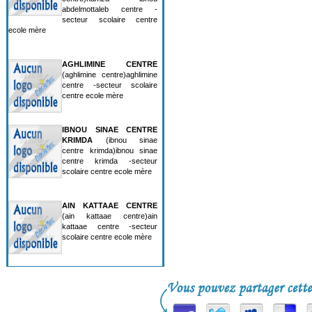
abdelmottaleb centre -
secteur scolaire centre
ecole mère
AGHLIMINE CENTRE
(aghlimine centre)aghlimine
centre -secteur scolaire
centre ecole mère
IBNOU SINAE CENTRE
KRIMDA
(ibnou sinae
centre krimda)ibnou sinae
centre krimda -secteur
scolaire centre ecole mère
AIN KATTAAE CENTRE
(ain kattaae centre)ain
kattaae centre -secteur
scolaire centre ecole mère