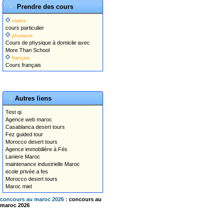
Prendre des cours
maths
cours particulier
physique
Cours de physique à domicile avec
More Than School
français
Cours français
Autres liens
Test qi
Agence web maroc
Casablanca desert tours
Fez guided tour
Morocco desert tours
Agence immobilière à Fés
Laniere Maroc
maintenance industrielle Maroc
ecole privée a fes
Morocco desert tours
Maroc miel
concours au maroc 2026 :
concours au
maroc 2026