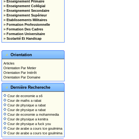
»
Enseignement Primaire
»
Enseignement Collégial
»
Enseignement Secondaire
»
Enseignement Supérieur
»
Etablissements Militaires
»
Formation Professionnelle
»
Formation Des Cadres
»
Formation Universitaire
»
Scolarité Et Handicap
Orientation
Articles
Orientation Par Metier
Orientation Par Intérêt
Orientation Par Domaine
Dernière Rechereche
Cour de economie a s6
Cour de maths a rabat
Cour de physique a rabat
Cour de physique a rabat
Cour de economie a mohammedia
Cour de physique a kenitra
Cour de physique a fuck you
Cour de arabe a cours tce goulmima
Cour de arabe a cours tce goulmima