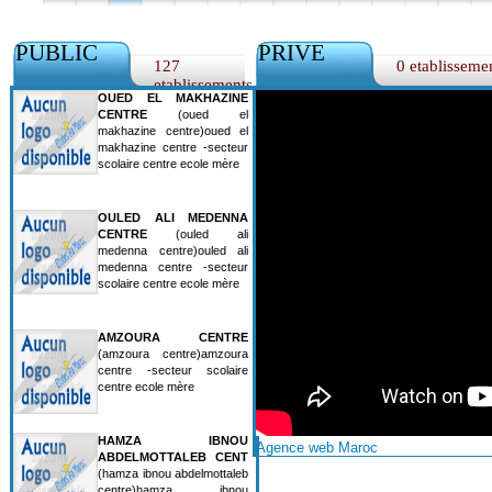
PUBLIC
PRIVE
127
0 etablisseme
etablissements
OUED EL MAKHAZINE
CENTRE
(oued el
makhazine centre)oued el
makhazine centre -secteur
scolaire centre ecole mère
OULED ALI MEDENNA
CENTRE
(ouled ali
medenna centre)ouled ali
medenna centre -secteur
scolaire centre ecole mère
AMZOURA CENTRE
(amzoura centre)amzoura
centre -secteur scolaire
centre ecole mère
HAMZA IBNOU
Agence web Maroc
ABDELMOTTALEB CENT
(hamza ibnou abdelmottaleb
centre)hamza ibnou