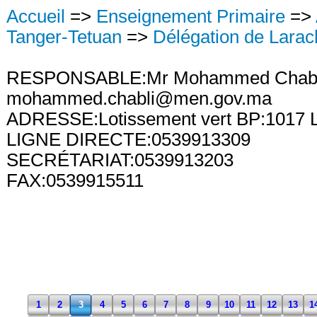
Accueil
=>
Enseignement Primaire
=>
Tanger-Tetuan
=>
Délégation de Larac
RESPONSABLE:Mr Mohammed Chabl
mohammed.chabli@men.gov.ma
ADRESSE:Lotissement vert BP:1017 
LIGNE DIRECTE:0539913309
SECRÉTARIAT:0539913203
FAX:0539915511
1
2
3
4
5
6
7
8
9
10
11
12
13
1