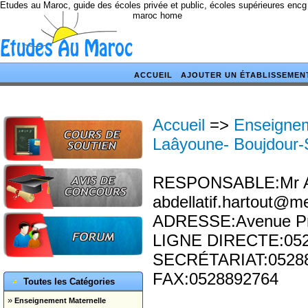
Etudes au Maroc, guide des écoles privée et public, écoles supérieures encg
maroc home
ACCUEIL
AJOUTER UN ÉTABLISSEMEN
Accueil
=>
Enseignem
Laâyoune- Boujdour-
RESPONSABLE:Mr Abd
abdellatif.hartout@
ADRESSE:Avenue Pri
LIGNE DIRECTE:05
SECRÉTARIAT:0528
FAX:0528892764
Toutes les Catégories
»
Enseignement Maternelle