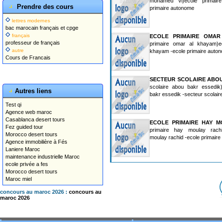
mohamed vi)ecole primair
Prendre des cours
primaire autonome
lettres modernes
bac marocain français et cpge
français
ECOLE PRIMAIRE OMAR
professeur de français
primaire omar al khayam)e
autre
khayam -ecole primaire auto
Cours de Francais
SECTEUR SCOLAIRE ABO
scolaire abou bakr essedik
Autres liens
bakr essedik -secteur scolair
Test qi
Agence web maroc
Casablanca desert tours
ECOLE PRIMAIRE HAY M
Fez guided tour
primaire hay moulay rachi
Morocco desert tours
moulay rachid -ecole primair
Agence immobilière à Fés
Laniere Maroc
maintenance industrielle Maroc
ecole privée a fes
Morocco desert tours
Maroc miel
concours au maroc 2026 :
concours au
maroc 2026