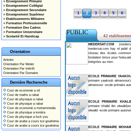
»
Enseignement Primaire
»
Enseignement Collégial
»
Enseignement Secondaire
1
2
3
4
5
6
»
Enseignement Supérieur
»
Etablissements Militaires
»
Formation Professionnelle
»
Formation Des Cadres
PUBLIC
»
Formation Universitaire
42 etablisseme
»
Scolarité Et Handicap
MEDERSAT.COM
(medersat
medersat.com hay el jadid de
Orientation
réseau des écoles communa
fondation bmce pour l'educati
Articles
intégrées au men.
Orientation Par Metier
Orientation Par Intérêt
Orientation Par Domaine
ECOLE PRIMAIRE YAAKO
primaire yaakoub almansour)
Dernière Rechereche
almansour -ecole primaire au
Cour de economie a s6
Cour de maths a rabat
Cour de physique a rabat
ECOLE PRIMAIRE KHALI
Cour de physique a rabat
primaire khalid ibn elwalid)e
Cour de economie a mohammedia
elwalid -ecole primaire auton
Cour de physique a kenitra
Cour de physique a fuck you
Cour de arabe a cours tce goulmima
Cour de arabe a cours tce goulmima
ECOLE PRIMAIRE MOHAM