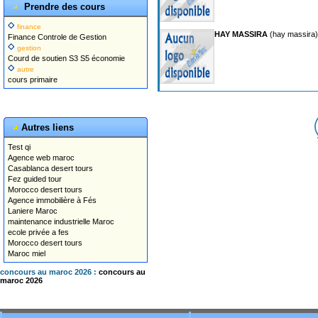
Prendre des cours
finance
HAY MASSIRA
(hay massira)
Finance Controle de Gestion
gestion
Courd de soutien S3 S5 économie
autre
cours primaire
Autres liens
Test qi
Agence web maroc
Casablanca desert tours
Fez guided tour
Morocco desert tours
Agence immobilière à Fés
Laniere Maroc
maintenance industrielle Maroc
ecole privée a fes
Morocco desert tours
Maroc miel
concours au maroc 2026 :
concours au
maroc 2026