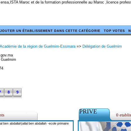
 ensa,ISTA Maroc et de la formation professionnelle au Maroc ,licence profe
JOUTER UN ÉTABLISSEMENT DANS CETTE CATÉGORIE
TOP VOTES
N
Académie de la région de Guelmim-Essmara
=>
Délégation de Guelmim
.gov.ma
 Guelmim
74
7
8
9
PRIVE
nts
0 etabli
lal ben abdallah)allal ben abdallah -ecole primaire