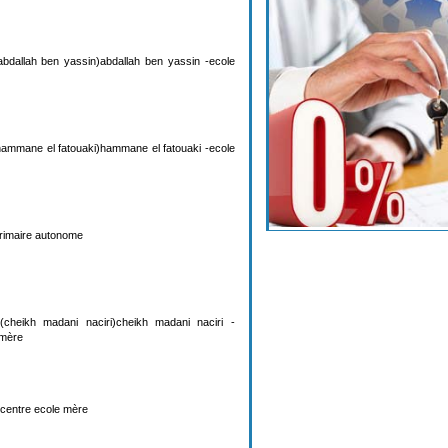
bdallah ben yassin)abdallah ben yassin -ecole
ammane el fatouaki)hammane el fatouaki -ecole
rimaire autonome
cheikh madani naciri)cheikh madani naciri -
 mère
e centre ecole mère