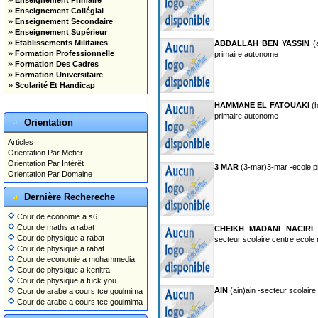
Enseignement Primaire
»
Enseignement Collégial
»
Enseignement Secondaire
»
Enseignement Supérieur
»
Etablissements Militaires
ABDALLAH BEN YASSIN
(a
»
Formation Professionnelle
primaire autonome
»
Formation Des Cadres
»
Formation Universitaire
»
Scolarité Et Handicap
HAMMANE EL FATOUAKI
(h
primaire autonome
Orientation
Articles
Orientation Par Metier
Orientation Par Intérêt
3 MAR
(3-mar)3-mar -ecole p
Orientation Par Domaine
Dernière Rechereche
Cour de economie a s6
Cour de maths a rabat
CHEIKH MADANI NACIRI
(
Cour de physique a rabat
secteur scolaire centre ecole
Cour de physique a rabat
Cour de economie a mohammedia
Cour de physique a kenitra
Cour de physique a fuck you
AIN
(ain)ain -secteur scolair
Cour de arabe a cours tce goulmima
Cour de arabe a cours tce goulmima