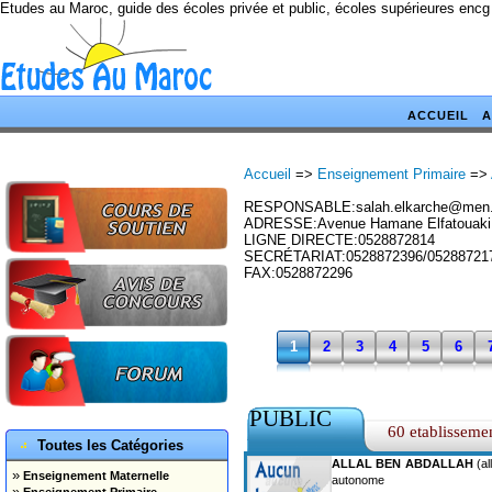
Etudes au Maroc, guide des écoles privée et public, écoles supérieures encg
ACCUEIL
A
Accueil
=>
Enseignement Primaire
=>
RESPONSABLE:salah.elkarche@men
ADRESSE:Avenue Hamane Elfatouaki
LIGNE DIRECTE:0528872814
SECRÉTARIAT:0528872396/05288721
FAX:0528872296
1
2
3
4
5
6
PUBLIC
60 etablisseme
Toutes les Catégories
ALLAL BEN ABDALLAH
(al
»
Enseignement Maternelle
autonome
»