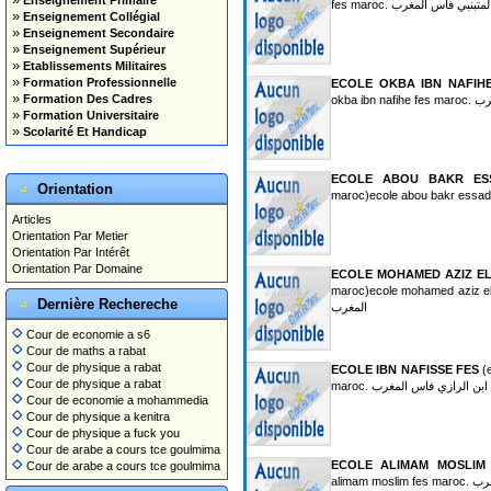
Enseignement Primaire
fes maroc. نبي فاس المغرب
»
Enseignement Collégial
»
Enseignement Secondaire
»
Enseignement Supérieur
»
Etablissements Militaires
»
Formation Professionnelle
ECOLE OKBA IBN NAFIH
»
Formation Des Cadres
okba 
»
Formation Universitaire
»
Scolarité Et Handicap
ECOLE ABOU BAKR ES
Orientation
Articles
Orientation Par Metier
Orientation Par Intérêt
Orientation Par Domaine
ECOLE MOHAMED AZIZ EL
maroc)ecole mohamed aziz el hbabi fes maroc.
Dernière Rechereche
المغرب
Cour de economie a s6
Cour de maths a rabat
Cour de physique a rabat
ECOLE IBN NAFISSE FES
(e
Cour de physique a rabat
maroc. ن الرازي فاس المغرب
Cour de economie a mohammedia
Cour de physique a kenitra
Cour de physique a fuck you
Cour de arabe a cours tce goulmima
ECOLE ALIMAM MOSLIM
Cour de arabe a cours tce goulmima
alimam