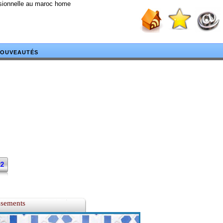
ssionnelle au maroc home
OUVEAUTÉS
22
ssements