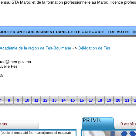
 ensa,ISTA Maroc et de la formation professionnelle au Maroc ,licence profe
JOUTER UN ÉTABLISSEMENT DANS CETTE CATÉGORIE
TOP VOTES
N
Académie de la région de Fès-Boulmane
=>
Délégation de Fès
arrad@men.gov.ma
uvelle Fés
09
7
8
9
10
11
12
13
14
15
16
17
18
19
20
21
PRIVE
ents
0 etabli
(ecole el motanabi fes maroc)ecole el motanabi