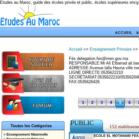
Etudes au Maroc, guide des écoles privée et public, écoles supérieures encg
ACCUEIL
A
Accueil
=>
Enseignement Primaire
=>
Fés delegation.fes@men.gov.ma
RESPONSABLE:Mr Ali Elbarrad ali.b
ADRESSE:Avenue lalla Hasna ville no
LIGNE DIRECTE:0535622210
SECRÉTARIAT:0535622210/05356204
FAX:0535626426
1
2
3
4
5
6
PUBLIC
Toutes les Catégories
152 etablissem
»
Enseignement Maternelle
ECOLE EL MOTANABI FES
»