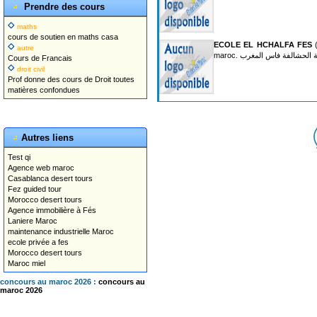
Prendre des cours
maths
cours de soutien en maths casa
ECOLE EL HCHALFA FES
(
autre
maroc. لحشالفة فاس المغرب
Cours de Francais
droit civil
Prof donne des cours de Droit toutes
matières confondues
Autres liens
Test qi
Agence web maroc
Casablanca desert tours
Fez guided tour
Morocco desert tours
Agence immobilière à Fés
Laniere Maroc
maintenance industrielle Maroc
ecole privée a fes
Morocco desert tours
Maroc miel
concours au maroc 2026 :
concours au
maroc 2026