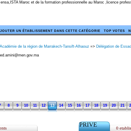
 ensa,ISTA Maroc et de la formation professionnelle au Maroc ,licence profe
JOUTER UN ÉTABLISSEMENT DANS CETTE CATÉGORIE
TOP VOTES
N
Académie de la région de Marrakech-Tansift-Alhaouz
=>
Délégation de Essao
ed.amini@men.gov.ma
7
8
9
10
11
12
13
14
15
16
17
18
19
20
21
PRIVE
ents
0 etabli