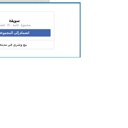
‏سويقة‏
مجموع ‏ ‏عامة‏ · ‏١٥‏ عضوًا
انضمام إلى المجموعة
بيع وشري في مدينة