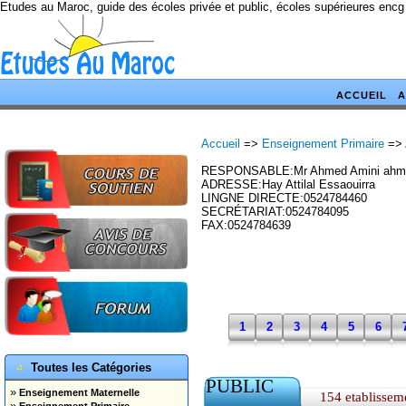
Etudes au Maroc, guide des écoles privée et public, écoles supérieures encg
ACCUEIL
A
Accueil
=>
Enseignement Primaire
=>
RESPONSABLE:Mr Ahmed Amini ahm
ADRESSE:Hay Attilal Essaouirra
LINGNE DIRECTE:0524784460
SECRÉTARIAT:0524784095
FAX:0524784639
1
2
3
4
5
6
Toutes les Catégories
PUBLIC
»
Enseignement Maternelle
154 etablissem
»