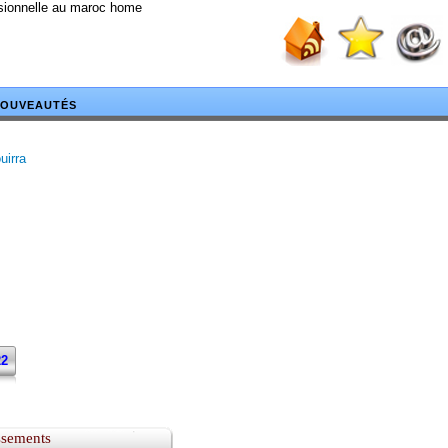
ssionnelle au maroc home
OUVEAUTÉS
uirra
22
ssements