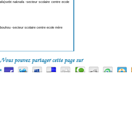
fa)sebt naknafa -secteur scolaire centre ecole
 bouhou -secteur scolaire centre ecole mère