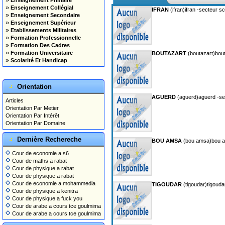
Enseignement Primaire
»
Enseignement Collégial
IFRAN
(ifran)ifran -secteur s
»
Enseignement Secondaire
»
Enseignement Supérieur
»
Etablissements Militaires
»
Formation Professionnelle
»
Formation Des Cadres
»
Formation Universitaire
BOUTAZART
(boutazart)bout
»
Scolarité Et Handicap
Orientation
AGUERD
(aguerd)aguerd -sec
Articles
Orientation Par Metier
Orientation Par Intérêt
Orientation Par Domaine
Dernière Rechereche
BOU AMSA
(bou amsa)bou am
Cour de economie a s6
Cour de maths a rabat
Cour de physique a rabat
Cour de physique a rabat
Cour de economie a mohammedia
TIGOUDAR
(tigoudar)tigouda
Cour de physique a kenitra
Cour de physique a fuck you
Cour de arabe a cours tce goulmima
Cour de arabe a cours tce goulmima