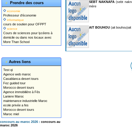
SEBT NAKNAFA
(sebt nakna
Prendre des cours
mère
economie
Professeur d'économie
informatique
cours de soutien pour OFPPT
AIT BOUHOU
(ait bouhou)ait
science
Cours de sciences pour lycéens à
domicile ou dans nos locaux avec
More Than School
Autres liens
Test qi
Agence web maroc
Casablanca desert tours
Fez guided tour
Morocco desert tours
Agence immobilière à Fés
Laniere Maroc
maintenance industrielle Maroc
ecole privée a fes
Morocco desert tours
Maroc miel
concours au maroc 2026 :
concours au
maroc 2026