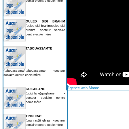
scolaire centre ecole mère
OULED SIDI BRAHIM
(ouled sidi brahim)ouled sidi
brahim -secteur scolaire
centre ecole mère
TABOUASSAMTE
(tabouassamte)tabouassamte -secteur
scolaire centre ecole mère
Agence web Maroc
GUIGHLANE
(guighlane)guighlane -
secteur scolaire centre
ecole mère
TINGHRAS
(tinghras)tinghras -secteur
scolaire centre ecole mère