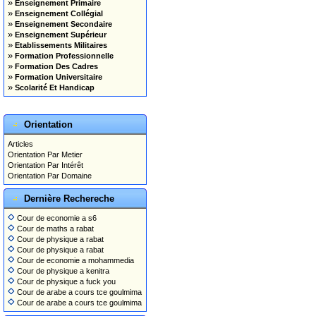
»
Enseignement Primaire
»
Enseignement Collégial
»
Enseignement Secondaire
»
Enseignement Supérieur
»
Etablissements Militaires
»
Formation Professionnelle
»
Formation Des Cadres
»
Formation Universitaire
»
Scolarité Et Handicap
Orientation
Articles
Orientation Par Metier
Orientation Par Intérêt
Orientation Par Domaine
Dernière Rechereche
Cour de economie a s6
Cour de maths a rabat
Cour de physique a rabat
Cour de physique a rabat
Cour de economie a mohammedia
Cour de physique a kenitra
Cour de physique a fuck you
Cour de arabe a cours tce goulmima
Cour de arabe a cours tce goulmima