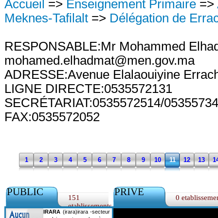
Accueil
=>
Enseignement Primaire
=>
Meknes-Tafilalt
=>
Délégation de Errac
RESPONSABLE:Mr Mohammed Elha
mohamed.elhadmat@men.gov.ma
ADRESSE:Avenue Elalaouiyine Errach
LIGNE DIRECTE:0535572131
SECRÉTARIAT:0535572514/05355734
FAX:0535572052
1
2
3
4
5
6
7
8
9
10
11
12
13
1
PUBLIC
PRIVE
151
0 etablisseme
etablissements
IRARA
(irara)irara -secteur