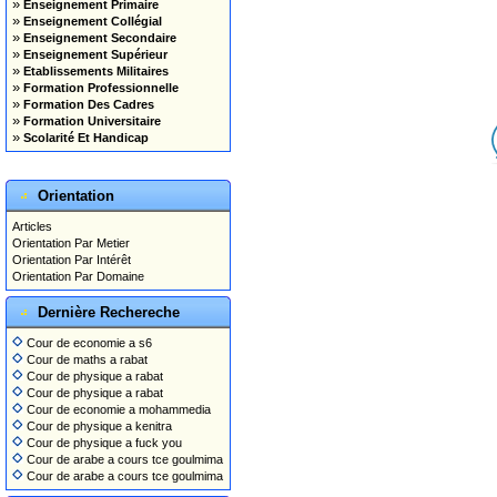
»
Enseignement Primaire
»
Enseignement Collégial
»
Enseignement Secondaire
»
Enseignement Supérieur
»
Etablissements Militaires
»
Formation Professionnelle
»
Formation Des Cadres
»
Formation Universitaire
»
Scolarité Et Handicap
Orientation
Articles
Orientation Par Metier
Orientation Par Intérêt
Orientation Par Domaine
Dernière Rechereche
Cour de economie a s6
Cour de maths a rabat
Cour de physique a rabat
Cour de physique a rabat
Cour de economie a mohammedia
Cour de physique a kenitra
Cour de physique a fuck you
Cour de arabe a cours tce goulmima
Cour de arabe a cours tce goulmima