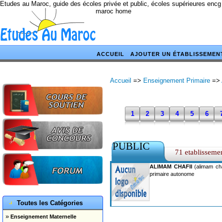
Etudes au Maroc, guide des écoles privée et public, écoles supérieures encg
maroc home
ACCUEIL
AJOUTER UN ÉTABLISSEMEN
Accueil
=>
Enseignement Primaire
=>
1
2
3
4
5
6
PUBLIC
71 etablisseme
ALIMAM CHAFII
(alimam chaf
primaire autonome
Toutes les Catégories
»
Enseignement Maternelle