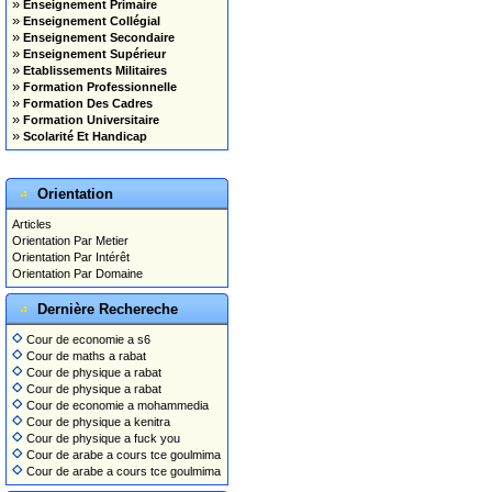
»
Enseignement Primaire
»
Enseignement Collégial
»
Enseignement Secondaire
»
Enseignement Supérieur
»
Etablissements Militaires
»
Formation Professionnelle
»
Formation Des Cadres
»
Formation Universitaire
»
Scolarité Et Handicap
Orientation
Articles
Orientation Par Metier
Orientation Par Intérêt
Orientation Par Domaine
Dernière Rechereche
Cour de economie a s6
Cour de maths a rabat
Cour de physique a rabat
Cour de physique a rabat
Cour de economie a mohammedia
Cour de physique a kenitra
Cour de physique a fuck you
Cour de arabe a cours tce goulmima
Cour de arabe a cours tce goulmima