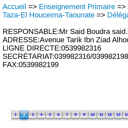
Accueil
=>
Enseignement Primaire
=>
Taza-El Houceima-Taounate
=>
Délég
RESPONSABLE:Mr Said Boudra said
ADRESSE:Avenue Tarik Ibn Ziad Alh
LIGNE DIRECTE:0539982316
SECRÉTARIAT:039982316/039982198
FAX:0539982199
1
2
3
4
5
6
7
8
9
10
11
12
13
1