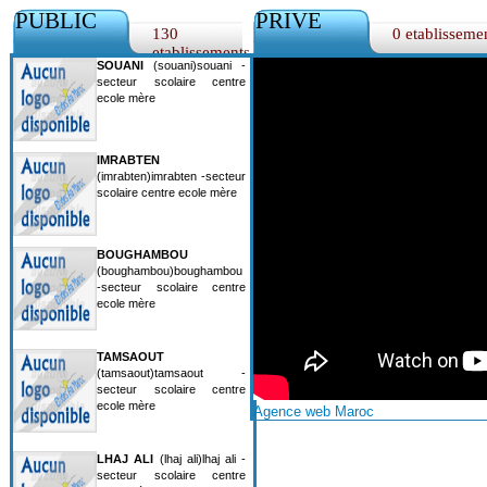
PUBLIC
PRIVE
130
0 etablisseme
etablissements
SOUANI
(souani)souani -
secteur scolaire centre
ecole mère
IMRABTEN
(imrabten)imrabten -secteur
scolaire centre ecole mère
BOUGHAMBOU
(boughambou)boughambou
-secteur scolaire centre
ecole mère
TAMSAOUT
(tamsaout)tamsaout -
secteur scolaire centre
ecole mère
Agence web Maroc
LHAJ ALI
(lhaj ali)lhaj ali -
secteur scolaire centre