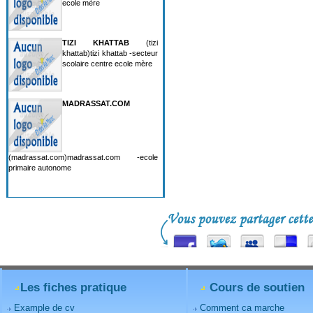
ecole mère
TIZI KHATTAB
(tizi
khattab)tizi khattab -secteur
scolaire centre ecole mère
MADRASSAT.COM
(madrassat.com)madrassat.com -ecole
primaire autonome
Les fiches pratique
Cours de soutien
Example de cv
Comment ca marche