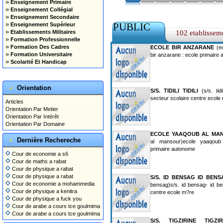
»
Enseignement Primaire
»
Enseignement Collégial
»
Enseignement Secondaire
»
PUBLIC
Enseignement Supérieur
»
Etablissements Militaires
102 etablissem
»
Formation Professionnelle
»
Formation Des Cadres
ECOLE BIR ANZARANE
(ec
»
Formation Universitaire
bir anzarane : ecole primaire
»
Scolarité Et Handicap
Orientation
S/S. TIDILI TIDILI
(s/s. tidili
secteur scolaire centre ecole
Articles
Orientation Par Metier
Orientation Par Intérêt
Orientation Par Domaine
ECOLE YAAQOUB AL MA
Dernière Rechereche
al mansour)ecole yaaqoub
primaire autonome
Cour de economie a s6
Cour de maths a rabat
Cour de physique a rabat
Cour de physique a rabat
S/S. ID BENSAG ID BEN
Cour de economie a mohammedia
bensag)s/s. id bensag- id be
Cour de physique a kenitra
centre ecole m?re
Cour de physique a fuck you
Cour de arabe a cours tce goulmima
Cour de arabe a cours tce goulmima
S/S. TIGZIRINE TIGZIR