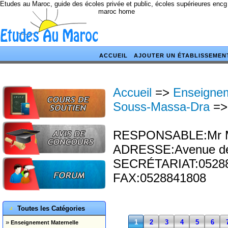
Etudes au Maroc, guide des écoles privée et public, écoles supérieures encg
maroc home
ACCUEIL
AJOUTER UN ÉTABLISSEMEN
Accueil
=>
Enseignem
Souss-Massa-Dra
=
RESPONSABLE:Mr Mo
ADRESSE:Avenue des
SECRÉTARIAT:05288
FAX:0528841808
Toutes les Catégories
»
1
2
3
4
5
6
Enseignement Maternelle