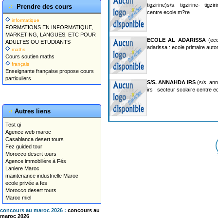
tigzirine)s/s. tigzirine- tigz
Prendre des cours
centre ecole m?re
informatique
FORMATIONS EN INFORMATIQUE,
MARKETING, LANGUES, ETC POUR
ECOLE AL ADARISSA
(eco
ADULTES OU ETUDIANTS
adarissa : ecole primaire aut
maths
Cours soutien maths
français
Enseignante française propose cours
particuliers
S/S. ANNAHDA IRS
(s/s. ann
irs : secteur scolaire centre 
Autres liens
Test qi
Agence web maroc
Casablanca desert tours
Fez guided tour
Morocco desert tours
Agence immobilière à Fés
Laniere Maroc
maintenance industrielle Maroc
ecole privée a fes
Morocco desert tours
Maroc miel
concours au maroc 2026 :
concours au
maroc 2026