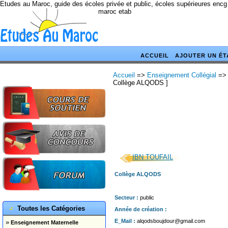
Etudes au Maroc, guide des écoles privée et public, écoles supérieures encg
maroc etab
ACCUEIL
AJOUTER UN ÉT
Accueil
=>
Enseignement Collégial
=>
Collège ALQODS ]
IBN TOUFAIL
Collège ALQODS
Secteur :
public
Toutes les Catégories
Année de création :
E_Mail :
alqodsboujdour@gmail.com
»
Enseignement Maternelle