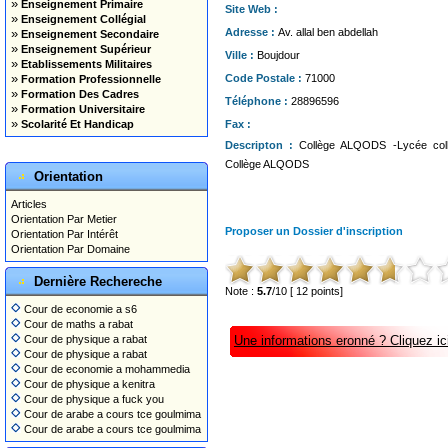
»
Enseignement Primaire
Site Web :
»
Enseignement Collégial
»
Adresse :
Av. allal ben abdellah
Enseignement Secondaire
»
Enseignement Supérieur
Ville :
Boujdour
»
Etablissements Militaires
»
Code Postale :
71000
Formation Professionnelle
»
Formation Des Cadres
Téléphone :
28896596
»
Formation Universitaire
»
Scolarité Et Handicap
Fax :
Descripton :
Collège ALQODS -Lycée coll
Collège ALQODS
Orientation
Articles
Orientation Par Metier
Proposer un Dossier d'inscription
Orientation Par Intérêt
Orientation Par Domaine
Dernière Rechereche
Note :
5.7
/10 [ 12 points]
Cour de economie a s6
Cour de maths a rabat
Cour de physique a rabat
Une informations eronné ? Cliquez ici
Cour de physique a rabat
Cour de economie a mohammedia
Cour de physique a kenitra
Cour de physique a fuck you
Cour de arabe a cours tce goulmima
Cour de arabe a cours tce goulmima