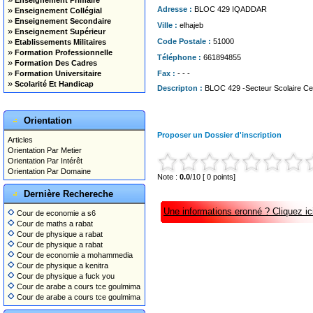
Enseignement Primaire
»
Adresse :
BLOC 429 IQADDAR
Enseignement Collégial
»
Enseignement Secondaire
Ville :
elhajeb
»
Enseignement Supérieur
»
Code Postale :
51000
Etablissements Militaires
»
Formation Professionnelle
Téléphone :
661894855
»
Formation Des Cadres
»
Formation Universitaire
Fax :
- - -
»
Scolarité Et Handicap
Descripton :
BLOC 429 -Secteur Scolaire C
Orientation
Proposer un Dossier d'inscription
Articles
Orientation Par Metier
Orientation Par Intérêt
Orientation Par Domaine
Note :
0.0
/10 [ 0 points]
Dernière Rechereche
Une informations eronné ? Cliquez ici
Cour de economie a s6
Cour de maths a rabat
Cour de physique a rabat
Cour de physique a rabat
Cour de economie a mohammedia
Cour de physique a kenitra
Cour de physique a fuck you
Cour de arabe a cours tce goulmima
Cour de arabe a cours tce goulmima