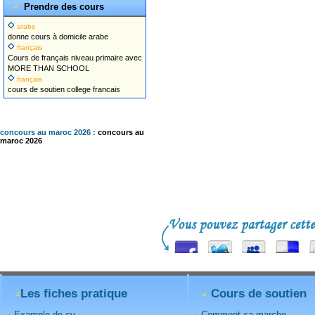
Prendre des cours
arabe
donne cours à domicile arabe
français
Cours de français niveau primaire avec
MORE THAN SCHOOL
français
cours de soutien college francais
concours au maroc 2026 :
concours au
maroc 2026
Les fiches pratique
Cours de soutien
Example de cv
Comment ca marche