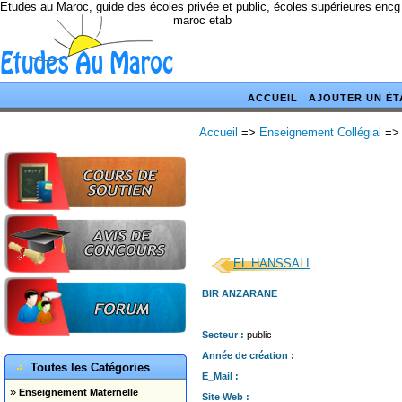
Etudes au Maroc, guide des écoles privée et public, écoles supérieures encg
maroc etab
ACCUEIL
AJOUTER UN ÉT
Accueil
=>
Enseignement Collégial
=>
EL HANSSALI
BIR ANZARANE
Secteur :
public
Année de création :
Toutes les Catégories
E_Mail :
»
Enseignement Maternelle
Site Web :