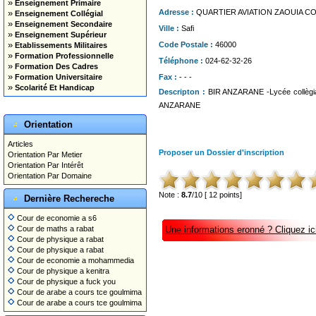
»
Enseignement Primaire
»
Adresse :
QUARTIER AVIATION ZAOUIA C
Enseignement Collégial
»
Enseignement Secondaire
Ville :
Safi
»
Enseignement Supérieur
»
Code Postale :
46000
Etablissements Militaires
»
Formation Professionnelle
Téléphone :
024-62-32-26
»
Formation Des Cadres
»
Formation Universitaire
Fax :
- - -
»
Scolarité Et Handicap
Descripton :
BIR ANZARANE -Lycée collègia
ANZARANE
Orientation
Articles
Proposer un Dossier d'inscription
Orientation Par Metier
Orientation Par Intérêt
Orientation Par Domaine
Note :
8.7
/10 [ 12 points]
Dernière Rechereche
Cour de economie a s6
Cour de maths a rabat
Une informations eronné ? Cliquez ici
Cour de physique a rabat
Cour de physique a rabat
Cour de economie a mohammedia
Cour de physique a kenitra
Cour de physique a fuck you
Cour de arabe a cours tce goulmima
Cour de arabe a cours tce goulmima