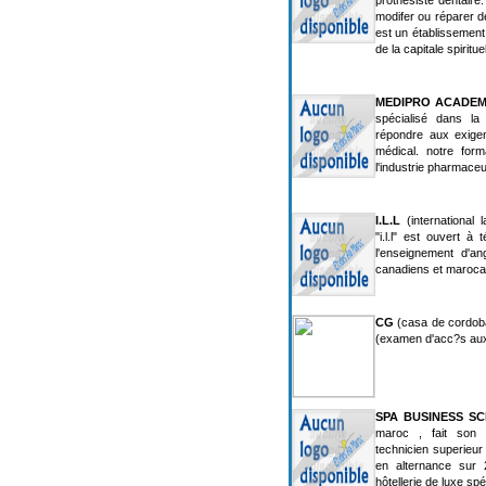
prothésiste dentaire
modifer ou réparer de
est un établissement 
de la capitale spiritu
MEDIPRO ACADE
spécialisé dans la
répondre aux exige
médical. notre for
l'industrie pharmaceu
I.L.L
(international 
"i.l.l" est ouvert 
l'enseignement d'an
canadiens et marocain
CG
(casa de cordoba)
(examen d'acc?s aux
SPA BUSINESS S
maroc , fait son 
technicien superieur
en alternance sur
hôtellerie de luxe sp