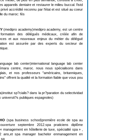
. ce metier, de plus en plus demandé, consiste à créer,
s appareils dentaire et restaurer le milieu buccal. l'istd
privé accrédité reconnu par l'état et est situé au coeur
elle du maroc: fès
MY
(medipro academy)medipro academy, est un centre
 formation des délégués médicaux, créée afin de
nces et aux nouveaux enjeux du métier du délégué
mation est assurée par des experts du secteur de
tique.
language lab center)international language lab center
à témara centre, maroc. nous nous spécialisons dans
glais, et nos professeurs "américains, britanniques,
s" offrent la qualité et la formation fiable que vous pou
institut sp?cialis? dans la pr?paration du selectividad
 universit?s publiques espagnoles)
CHO
(spa business school)première ecole de spa au
ouverture septembre 2012.spa praticiens diplôme
 « management en hôtellerie de luxe, spécialité spa » ,
 2 ans,et spa manager bachelor enmanagement en
é sp