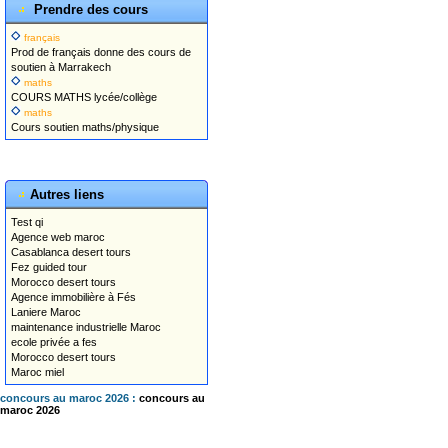
Prendre des cours
français
Prod de français donne des cours de
soutien à Marrakech
maths
COURS MATHS lycée/collège
maths
Cours soutien maths/physique
Autres liens
Test qi
Agence web maroc
Casablanca desert tours
Fez guided tour
Morocco desert tours
Agence immobilière à Fés
Laniere Maroc
maintenance industrielle Maroc
ecole privée a fes
Morocco desert tours
Maroc miel
concours au maroc 2026 :
concours au
maroc 2026