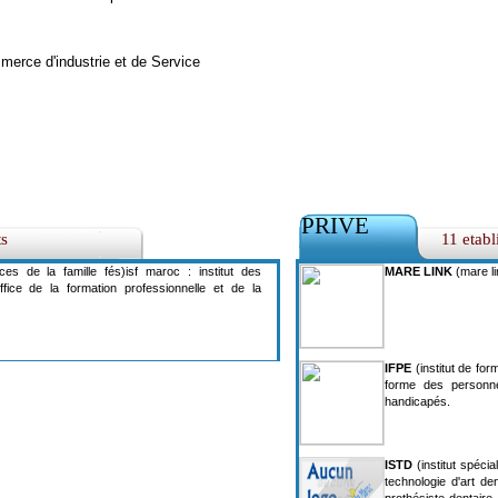
erce d'industrie et de Service
PRIVE
ts
11 etab
ces de la famille fés)isf maroc : institut des
MARE LINK
(mare li
ffice de la formation professionnelle et de la
IFPE
(institut de for
forme des personn
handicapés.
ISTD
(institut spécia
technologie d'art de