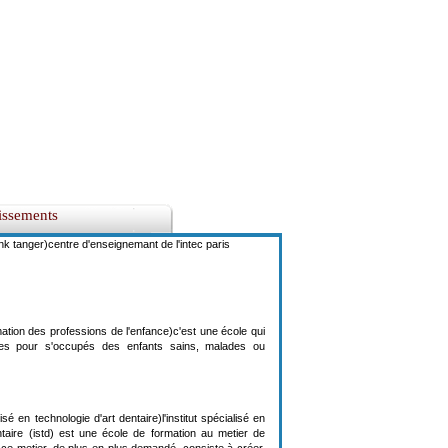
lissements
nk tanger)centre d'enseignemant de l'intec paris
mation des professions de l'enfance)c'est une école qui
es pour s'occupés des enfants sains, malades ou
lisé en technologie d'art dentaire)l'institut spécialisé en
ntaire (istd) est une école de formation au metier de