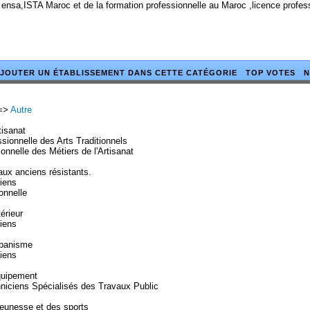
 ensa,ISTA Maroc et de la formation professionnelle au Maroc ,licence profe
JOUTER UN ÉTABLISSEMENT DANS CETTE CATÉGORIE
TOP VOTES
N
=>
Autre
tisanat
sionnelle des Arts Traditionnels
nnelle des Métiers de l'Artisanat
ux anciens résistants.
ciens
onnelle
érieur
ciens
rbanisme
ciens
quipement
niciens Spécialisés des Travaux Public
eunesse et des sports