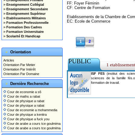
Enseignement Primaire
FF: Foyer Féminin
»
Enseignement Collégial
CF: Centre de Formation
»
Enseignement Secondaire
»
Enseignement Supérieur
Etablissements de la Chambre de Comm
»
Etablissements Militaires
EC: Ecole de Commerce
»
Formation Professionnelle
»
Formation Des Cadres
»
Formation Universitaire
»
Scolarité Et Handicap
1
2
Orientation
PUBLIC
Articles
1 etablissemen
Orientation Par Metier
Orientation Par Intérêt
ISF FES
(institut des scien
Orientation Par Domaine
sciences de la famille fés.o
formation de travail.
Dernière Rechereche
Cour de economie a s6
Cour de maths a rabat
Cour de physique a rabat
Cour de physique a rabat
Cour de economie a mohammedia
Cour de physique a kenitra
Cour de physique a fuck you
Cour de arabe a cours tce goulmima
Cour de arabe a cours tce goulmima