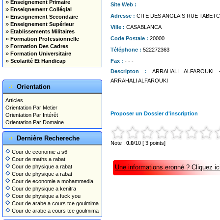
»
Enseignement Primaire
Site Web :
»
Enseignement Collégial
»
Adresse :
CITE DES ANGLAIS RUE TABET
Enseignement Secondaire
»
Enseignement Supérieur
Ville :
CASABLANCA
»
Etablissements Militaires
»
Code Postale :
20000
Formation Professionnelle
»
Formation Des Cadres
Téléphone :
522272363
»
Formation Universitaire
»
Scolarité Et Handicap
Fax :
- - -
Descripton :
ARRAHALI ALFAROUKI -E
ARRAHALI ALFAROUKI
Orientation
Articles
Orientation Par Metier
Proposer un Dossier d'inscription
Orientation Par Intérêt
Orientation Par Domaine
Dernière Rechereche
Note :
0.0
/10 [ 3 points]
Cour de economie a s6
Cour de maths a rabat
Cour de physique a rabat
Une informations eronné ? Cliquez ici
Cour de physique a rabat
Cour de economie a mohammedia
Cour de physique a kenitra
Cour de physique a fuck you
Cour de arabe a cours tce goulmima
Cour de arabe a cours tce goulmima