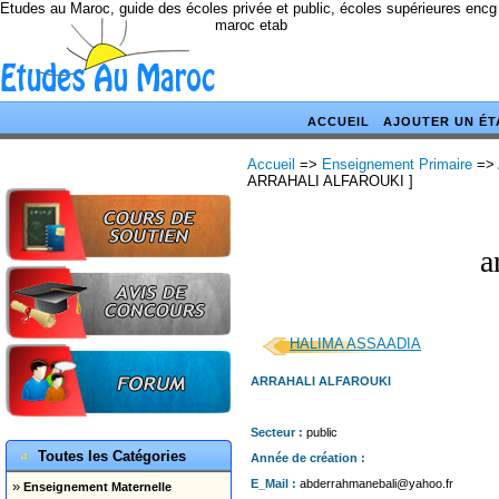
Etudes au Maroc, guide des écoles privée et public, écoles supérieures encg
maroc etab
ACCUEIL
AJOUTER UN ÉT
Accueil
=>
Enseignement Primaire
=>
ARRAHALI ALFAROUKI ]
a
HALIMA ASSAADIA
ARRAHALI ALFAROUKI
Secteur :
public
Toutes les Catégories
Année de création :
E_Mail :
abderrahmanebali@yahoo.fr
»
Enseignement Maternelle