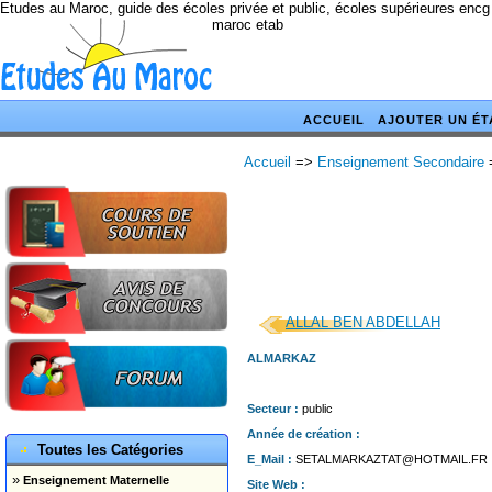
Etudes au Maroc, guide des écoles privée et public, écoles supérieures encg
maroc etab
ACCUEIL
AJOUTER UN ÉT
Accueil
=>
Enseignement Secondaire
ALLAL BEN ABDELLAH
ALMARKAZ
Secteur :
public
Année de création :
Toutes les Catégories
E_Mail :
SETALMARKAZTAT@HOTMAIL.FR
»
Enseignement Maternelle
Site Web :