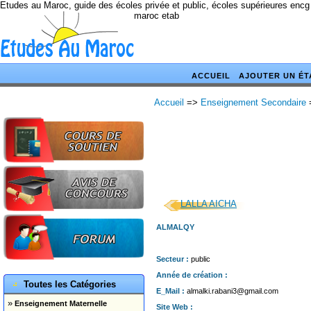
Etudes au Maroc, guide des écoles privée et public, écoles supérieures encg
maroc etab
ACCUEIL
AJOUTER UN ÉT
Accueil
=>
Enseignement Secondaire
LALLA AICHA
ALMALQY
Secteur :
public
Année de création :
Toutes les Catégories
E_Mail :
almalki.rabani3@gmail.com
»
Enseignement Maternelle
Site Web :