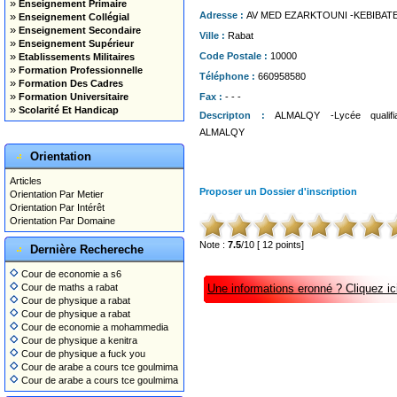
»
Enseignement Primaire
»
Adresse :
AV MED EZARKTOUNI -KEBIBAT
Enseignement Collégial
»
Enseignement Secondaire
Ville :
Rabat
»
Enseignement Supérieur
»
Code Postale :
10000
Etablissements Militaires
»
Formation Professionnelle
Téléphone :
660958580
»
Formation Des Cadres
»
Formation Universitaire
Fax :
- - -
»
Scolarité Et Handicap
Descripton :
ALMALQY -Lycée qualifi
ALMALQY
Orientation
Articles
Proposer un Dossier d'inscription
Orientation Par Metier
Orientation Par Intérêt
Orientation Par Domaine
Note :
7.5
/10 [ 12 points]
Dernière Rechereche
Cour de economie a s6
Cour de maths a rabat
Une informations eronné ? Cliquez ici
Cour de physique a rabat
Cour de physique a rabat
Cour de economie a mohammedia
Cour de physique a kenitra
Cour de physique a fuck you
Cour de arabe a cours tce goulmima
Cour de arabe a cours tce goulmima