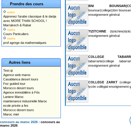
Prendre des cours
BNI BOUNSAR(COL
bounsar(college))bni bounsar(c
arabe
enseignement général
Apprenez l’arabe classique & le darija
avec MORE THAN SCHOOL !
Marrakech & Rabat
maths
TIZITCHINE
(tizitchine)tizi
Cours Particuliers
enseignement général
maths
prof agrege da mathematiques
COLLEGE TABARR
tabarrante)college tabarr
Autres liens
enseignement général
Test qi
Agence web maroc
Casablanca desert tours
COLLEGE ZARKT
(college
Fez guided tour
lycée collègial enseignement 
Morocco desert tours
Agence immobilière à Fés
Laniere Maroc
maintenance industrielle Maroc
ecole privée a fes
Morocco desert tours
Maroc miel
concours au maroc 2026 :
concours au
maroc 2026