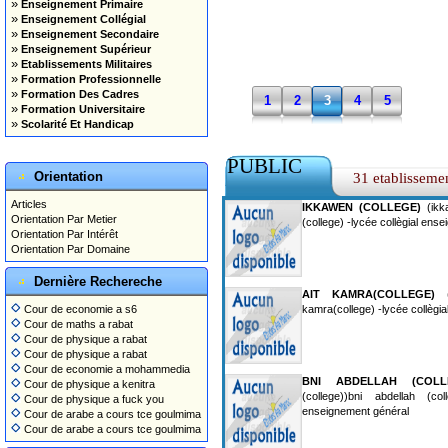
»
Enseignement Primaire
»
Enseignement Collégial
»
Enseignement Secondaire
»
Enseignement Supérieur
»
Etablissements Militaires
»
Formation Professionnelle
»
Formation Des Cadres
1
2
3
4
5
»
Formation Universitaire
»
Scolarité Et Handicap
PUBLIC
Orientation
31 etablisseme
Articles
IKKAWEN (COLLEGE)
(ikk
Orientation Par Metier
(college) -lycée collègial ens
Orientation Par Intérêt
Orientation Par Domaine
Dernière Rechereche
AIT KAMRA(COLLEGE)
(a
Cour de economie a s6
kamra(college) -lycée collègi
Cour de maths a rabat
Cour de physique a rabat
Cour de physique a rabat
Cour de economie a mohammedia
BNI ABDELLAH (COLL
Cour de physique a kenitra
(college))bni abdellah (col
Cour de physique a fuck you
enseignement général
Cour de arabe a cours tce goulmima
Cour de arabe a cours tce goulmima