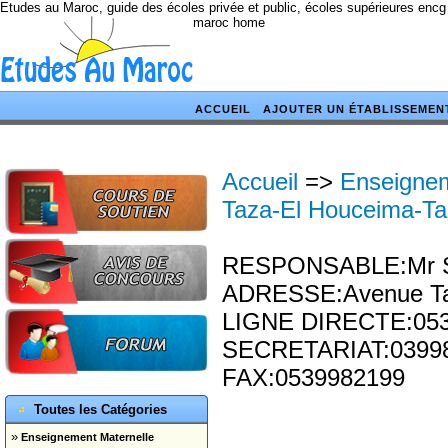
Etudes au Maroc, guide des écoles privée et public, écoles supérieures encg
maroc home
ACCUEIL
AJOUTER UN ÉTABLISSEMEN
Accueil
=>
Enseignem
Taza-El Houceima-Ta
RESPONSABLE:Mr Sa
ADRESSE:Avenue Tar
LIGNE DIRECTE:05
SECRETARIAT:03998
FAX:0539982199
Toutes les Catégories
»
Enseignement Maternelle