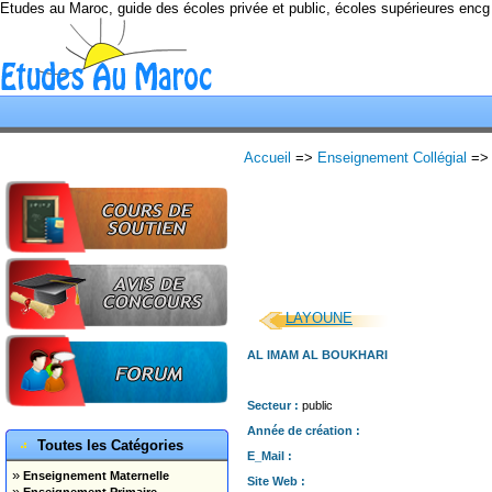
Etudes au Maroc, guide des écoles privée et public, écoles supérieures encg
Accueil
=>
Enseignement Collégial
=>
LAYOUNE
AL IMAM AL BOUKHARI
Secteur :
public
Année de création :
Toutes les Catégories
E_Mail :
»
Enseignement Maternelle
Site Web :
»