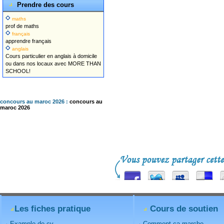
Prendre des cours
maths
prof de maths
français
apprendre français
anglais
Cours particulier en anglais à domicile
ou dans nos locaux avec MORE THAN
SCHOOL!
concours au maroc 2026 :
concours au
maroc 2026
Les fiches pratique
Cours de soutien
Example de cv
Comment ca marche