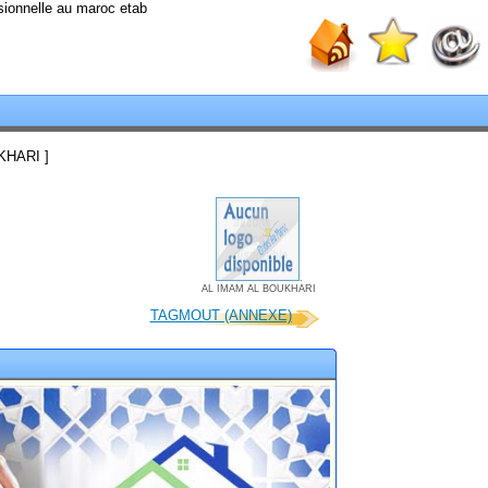
sionnelle au maroc etab
KHARI ]
.
AL IMAM AL BOUKHARI
TAGMOUT (ANNEXE)