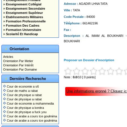
Enseignement Primaire
»
Adresse :
AGADIR LHNA TATA
Enseignement Collégial
»
Enseignement Secondaire
Ville :
TATA
»
Enseignement Supérieur
»
Code Postale :
84000
Etablissements Militaires
»
Formation Professionnelle
Téléphone :
661462196
»
Formation Des Cadres
»
Formation Universitaire
Fax :
»
Scolarité Et Handicap
Descripton :
AL IMAM AL BOUKHARI -Ly
BOUKHARI
Orientation
Articles
Proposer un Dossier d'inscription
Orientation Par Metier
Orientation Par Intérêt
Orientation Par Domaine
Note :
0.0
/10 [ 0 points]
Dernière Rechereche
Cour de economie a s6
Cour de maths a rabat
Une informations eronné ? Cliquez ici
Cour de physique a rabat
Cour de physique a rabat
Cour de economie a mohammedia
Cour de physique a kenitra
Cour de physique a fuck you
Cour de arabe a cours tce goulmima
Cour de arabe a cours tce goulmima