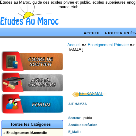
Etudes au Maroc, guide des écoles privée et public, écoles supérieures encg
maroc etab
ACCUEIL
AJOUTER UN ÉT
Accueil
=>
Enseignement Primaire
=>
HAMZA ]
BELKASMAT
AIT HAMZA
Secteur :
public
Toutes les Catégories
Année de création :
E_Mail :
»
Enseignement Maternelle