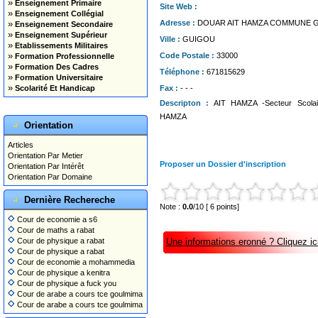
»
Enseignement Primaire
Site Web :
»
Enseignement Collégial
»
Adresse :
DOUAR AIT HAMZA COMMUNE 
Enseignement Secondaire
»
Enseignement Supérieur
Ville :
GUIGOU
»
Etablissements Militaires
»
Code Postale :
33000
Formation Professionnelle
»
Formation Des Cadres
Téléphone :
671815629
»
Formation Universitaire
»
Scolarité Et Handicap
Fax :
- - -
Descripton :
AIT HAMZA -Secteur Scolai
HAMZA
Orientation
Articles
Orientation Par Metier
Proposer un Dossier d'inscription
Orientation Par Intérêt
Orientation Par Domaine
Dernière Rechereche
Note :
0.0
/10 [ 6 points]
Cour de economie a s6
Cour de maths a rabat
Cour de physique a rabat
Une informations eronné ? Cliquez ici
Cour de physique a rabat
Cour de economie a mohammedia
Cour de physique a kenitra
Cour de physique a fuck you
Cour de arabe a cours tce goulmima
Cour de arabe a cours tce goulmima