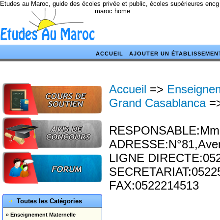
Etudes au Maroc, guide des écoles privée et public, écoles supérieures encg
maroc home
ACCUEIL
AJOUTER UN ÉTABLISSEMEN
Accueil
=>
Enseignem
Grand Casablanca
=
RESPONSABLE:Mme M
ADRESSE:N°81,Avenu
LIGNE DIRECTE:05
SECRETARIAT:0522
FAX:0522214513
Toutes les Catégories
»
Enseignement Maternelle