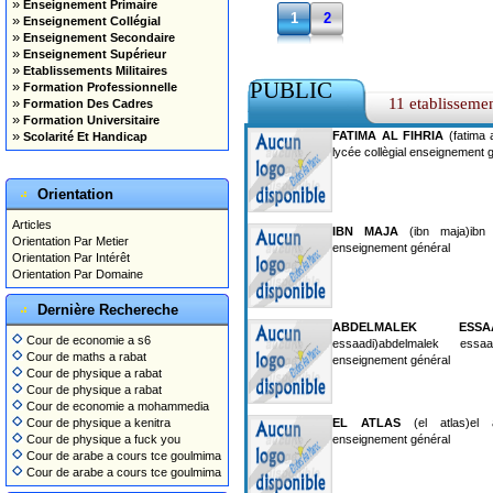
»
Enseignement Primaire
1
2
»
Enseignement Collégial
»
Enseignement Secondaire
»
Enseignement Supérieur
»
Etablissements Militaires
PUBLIC
»
Formation Professionnelle
»
11 etablisseme
Formation Des Cadres
»
Formation Universitaire
»
FATIMA AL FIHRIA
(fatima al
Scolarité Et Handicap
lycée collègial enseignement 
Orientation
Articles
IBN MAJA
(ibn maja)ibn 
Orientation Par Metier
enseignement général
Orientation Par Intérêt
Orientation Par Domaine
Dernière Rechereche
ABDELMALEK ESSAA
Cour de economie a s6
essaadi)abdelmalek essaa
Cour de maths a rabat
enseignement général
Cour de physique a rabat
Cour de physique a rabat
Cour de economie a mohammedia
Cour de physique a kenitra
EL ATLAS
(el atlas)el a
Cour de physique a fuck you
enseignement général
Cour de arabe a cours tce goulmima
Cour de arabe a cours tce goulmima