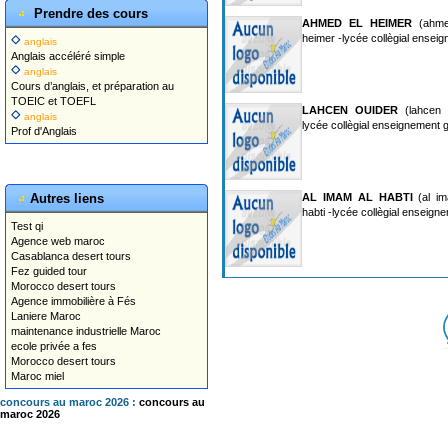
Prendre des cours
AHMED EL HEIMER
(ahme
heimer -lycée collègial ensei
anglais
Anglais accéléré simple
anglais
Cours d’anglais, et préparation au
TOEIC et TOEFL
LAHCEN OUIDER
(lahcen o
anglais
lycée collègial enseignement 
Prof d'Anglais
Autres liens
AL IMAM AL HABTI
(al im
habti -lycée collègial enseign
Test qi
Agence web maroc
Casablanca desert tours
Fez guided tour
Morocco desert tours
Agence immobilière à Fés
Laniere Maroc
maintenance industrielle Maroc
ecole privée a fes
Morocco desert tours
Maroc miel
concours au maroc 2026 :
concours au
maroc 2026