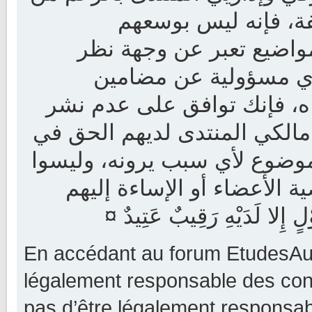
فة، فإنه ليس بوسعهم
واضيع تعبر عن وجهة نظر
ى أي مسؤولية عن مضامين
اه، فإنك توافق على عدم نشر
مالكي المنتدى لديهم الحق في
موضوع لأي سبب يرونه، وليسوا
الأعضاء أو الإساءة إليهم
¤  لَدَيْهِ رَقِيبٌ عَتِيدٌ
En accédant au forum EtudesAu
légalement responsable des cond
pas d’être légalement responsabl