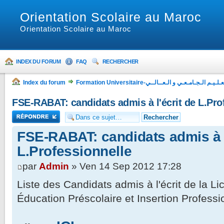
Orientation Scolaire au Maroc
Orientation Scolaire au Maroc
INDEX DU FORUM
FAQ
RECHERCHER
Index du forum
Formation Universitaire-لـيـم الـجـامـعـي و الـعــالــي
FSE-RABAT: candidats admis à l'écrit de L.Pro
Répondre
FSE-RABAT: candidats admis à l
L.Professionnelle
par
Admin
» Ven 14 Sep 2012 17:28
Liste des Candidats admis à l'écrit de la L
Éducation Préscolaire et Insertion Profess